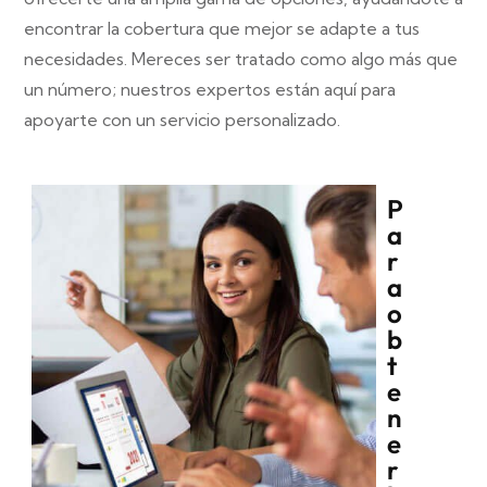
encontrar la cobertura que mejor se adapte a tus
necesidades. Mereces ser tratado como algo más que
un número; nuestros expertos están aquí para
apoyarte con un servicio personalizado.
P
a
r
a
o
b
t
e
n
e
r